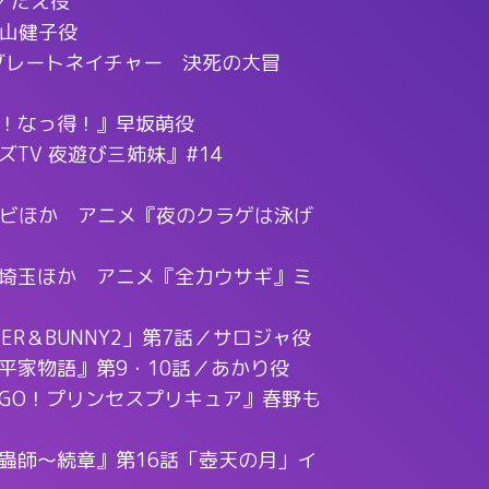
／たえ役
秋山健子役
!グレートネイチャー 決死の大冒
！なっ得！』早坂萌役
TV 夜遊び三姉妹』#14
テレビほか アニメ『夜のクラゲは泳げ
埼玉ほか アニメ『全力ウサギ』ミ
TIGER＆BUNNY2」第7話／サロジャ役
平家物語』第9・10話／あかり役
GO！プリンセスプリキュア』春野も
蟲師～続章』第16話「壺天の月」イ