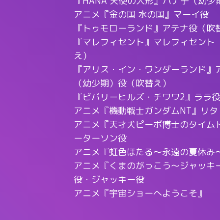
『HANA 天使の人形』ハナ子（幼少
アニメ『金の国 水の国』マーイ役
『トゥモローランド』アテナ役（吹
『マレフィセント』マレフィセント（
え）
『アリス・イン・ワンダーランド』
（幼少期）役（吹替え）
『ビバリーヒルズ・チワワ2』ララ
アニメ『機動戦士ガンダムNT』リタ
アニメ『天才犬ピーボ博士のタイム
ーターソン役
アニメ『虹色ほたる～永遠の夏休み～
アニメ『くまのがっこう～ジャッキ
役・ジャッキー役
アニメ『宇宙ショーへようこそ』