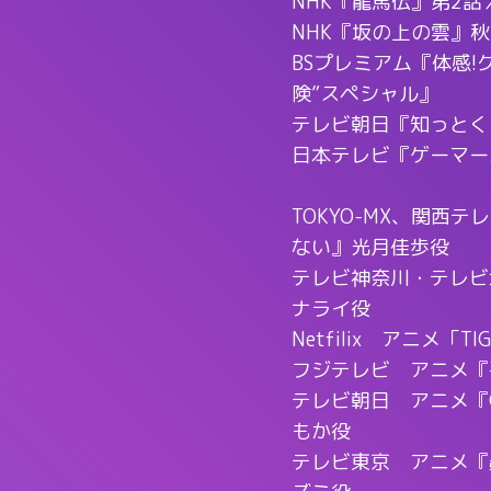
NHK『龍馬伝』第2話
NHK『坂の上の雲』
BSプレミアム『体感
険”スペシャル』
テレビ朝日『知っとく
日本テレビ『ゲーマーズ
TOKYO-MX、関西
ない』光月佳歩役
テレビ神奈川・テレビ
ナライ役
Netfilix アニメ「
フジテレビ アニメ『
テレビ朝日 アニメ『
もか役
テレビ東京 アニメ『