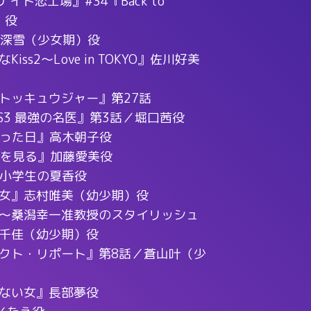
イト恋工場』#34『Back to
）役
』深雪（少女期）役
ss2～Love in TOKYO』佐川好美
トッキュウジャー』第27話
RS3 最強の名医』第3話／堀口茜役
なった日』高木朝子役
夢を見る』加藤愛美役
』小学生の夏香役
女』志村唯美（幼少期）役
～桑潟幸一准教授のスタイリッシュ
千佳（幼少期）役
クト・リポート』第8話／蒼山叶（少
ない女』長部夢役