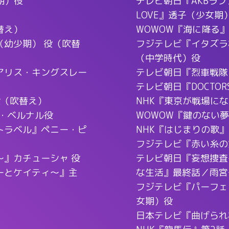
期）役
テレビ朝日『AKBラブナ
LOVE』透子（少女期
替え）
WOWOW『海に降る
幼少期） 役（吹替
フジテレビ『イタズラなKi
（中学時代）役
アリス・キングスレー
テレビ朝日『烈車戦隊
テレビ朝日『DOCTO
役（吹替え）
NHK『東京が戦場に
・ベルナル役
WOWOW『鍵のない
トラベル』ペニー・ピ
NHK『はじまりの歌
フジテレビ『赤い糸の
』カチューシャ 役
テレビ朝日『妄想捜査
ーとケイティ～』主
な生活』最終話／雨宮
フジテレビ『パーフェ
女期）役
日本テレビ『曲げられ