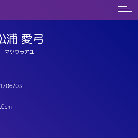
松浦 愛弓
マツウラアユ
1/06/03
.0cm