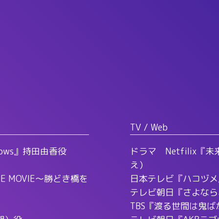
TV / Web
dows』持田由香役
ドラマ Netfili
え）
 MOVIE～勝どき橋を
日本テレビ『ハコヅメ
テレビ朝日『さよなら
TBS『渡る世間は鬼ば